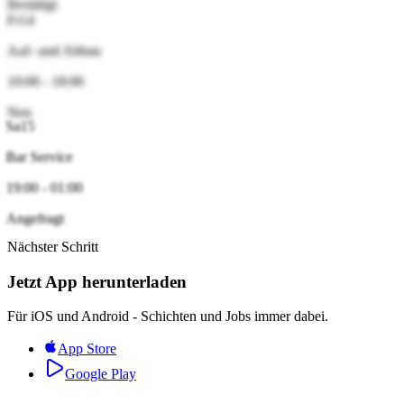
Bestätigt
14
Fr
Auf- und Abbau
10:00 - 18:00
Neu
15
Sa
Bar Service
19:00 - 01:00
Angefragt
Nächster Schritt
Jetzt App herunterladen
Für
iOS
und
Android
- Schichten und Jobs immer dabei.
App Store
Google Play