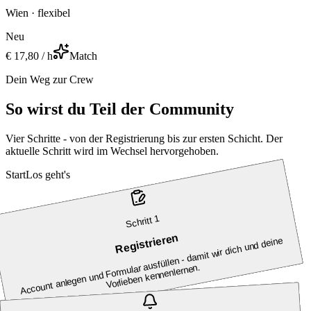
Wien · flexibel
Neu
€ 17,80 / h
Match
Dein Weg zur Crew
So wirst du Teil der Community
Vier Schritte - von der Registrierung bis zur ersten Schicht. Der
aktuelle Schritt wird im Wechsel hervorgehoben.
Start
Los geht's
1
Schritt
Registrieren
Account anlegen und For
mular ausfüllen - da
mit wir dich und deine
Vorlieben kennenlernen.