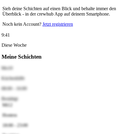
Sieh deine Schichten auf einen Blick und behalte immer den
Überblick - in der crewhub App auf deinem Smartphone.
Noch kein Account?
Jetzt registrieren
9:41
Diese Woche
Meine Schichten
10
Mo
Küchenhilfe
08:00 - 16:00
Bestätigt
12
Mi
Hostess
18:00 - 23:00