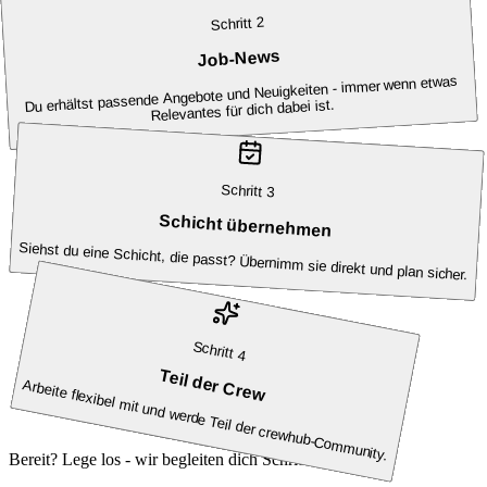
2
Schritt
Job-News
Du erhältst passende Angebote und Neuigkeiten - immer wenn etwas
Relevantes für dich dabei ist.
Schritt
3
Schicht übernehmen
Siehst du eine Schicht, die passt? Übernimm sie direkt und plan sicher.
Schritt
4
Teil der Crew
Arbeite flexibel mit und werde Teil der crewhub-Community.
Bereit? Lege los - wir begleiten dich Schritt für Schritt.